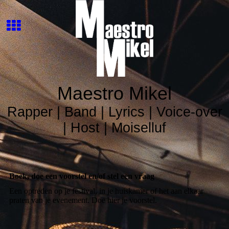
Maestr
o Mikel
Rapper | Band | Lyrics | Voice-over
| Host | Moiselluf
Boek, doe een voorstel en/of stel een vraag
Een optreden op je festival, in je huiskamer of het aan elkaar
praten van je evenement. Doe hier je voorstel.